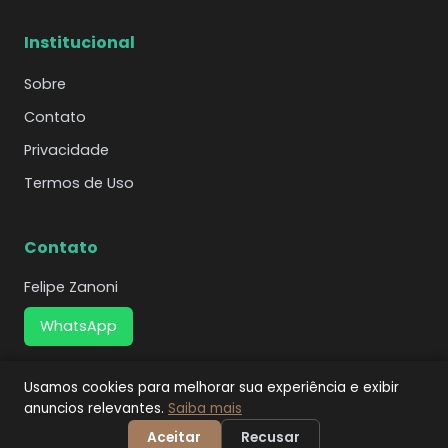
Institucional
Sobre
Contato
Privacidade
Termos de Uso
Contato
Felipe Zanoni
WhatsApp
Usamos cookies para melhorar sua experiência e exibir
anuncios relevantes.
Saiba mais
© 2026 Agência Café Online. Todos os direitos
reservados.
Aceitar
Recusar