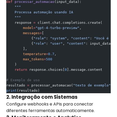
def
 processar_automacao
(input_data):
    """
    Processa automação usando IA
    """
    response 
=
 client.chat.completions.create(
        model
=
"gpt-4-turbo-preview"
,
        messages
=
[
            {
"role"
: 
"system"
, 
"content"
: 
"Você é um 
            {
"role"
: 
"user"
, 
"content"
: input_data}
        ],
        temperature
=
0.7
,
        max_tokens
=
500
    )
    return
 response.choices[
0
].message.content
# Exemplo de uso
resultado 
=
 processar_automacao(
"texto de exemplo"
)
print
(resultado)
2. Integração com Sistemas
Configure webhooks e APIs para conectar
diferentes ferramentas automaticamente.