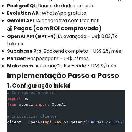
PostgreSQL
: Banco de dados robusto
Evolution API
: WhatsApp gratuito
Gemini API
: IA generativa com free tier
💰 Pagas (com ROI comprovado)
OpenAI API (GPT-4)
: IA avançada - US$ 0.03/1K
tokens
Supabase Pro
: Backend completo - US$ 25/mês
Render
: Hospedagem - US$ 7/mês
Make.com
: Automação low-code - US$ 9/mês
Implementação Passo a Passo
1. Configuração Inicial
# Configuração básica
import
 os
from
 openai 
import
 OpenAI
# Inicializar cliente
client 
=
 OpenAI(
api_key
=
os.getenv(
"OPENAI_API_KEY"
))