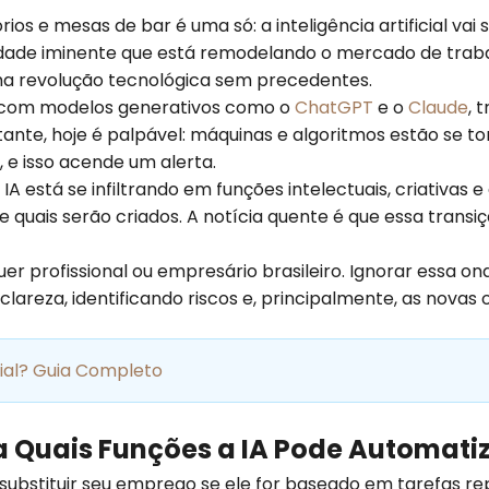
os e mesas de bar é uma só: a inteligência artificial va
idade iminente que está remodelando o mercado de traba
a revolução tecnológica sem precedentes.
e com modelos generativos como o
ChatGPT
e o
Claude
, 
stante, hoje é palpável: máquinas e algoritmos estão se 
e isso acende um alerta.
IA está se infiltrando em funções intelectuais, criativas
quais serão criados. A notícia quente é que essa transi
er profissional ou empresário brasileiro. Ignorar essa on
areza, identificando riscos e, principalmente, as novas
icial? Guia Completo
a Quais Funções a IA Pode Automati
vai substituir seu emprego se ele for baseado em tarefas r