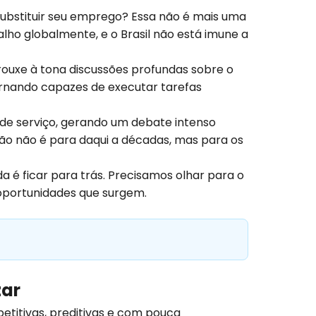
i substituir seu emprego? Essa não é mais uma
lho globalmente, e o Brasil não está imune a
trouxe à tona discussões profundas sobre o
tornando capazes de executar tarefas
 e de serviço, gerando um debate intenso
ção não é para daqui a décadas, mas para os
da é ficar para trás. Precisamos olhar para o
 oportunidades que surgem.
zar
epetitivas, preditivas e com pouca