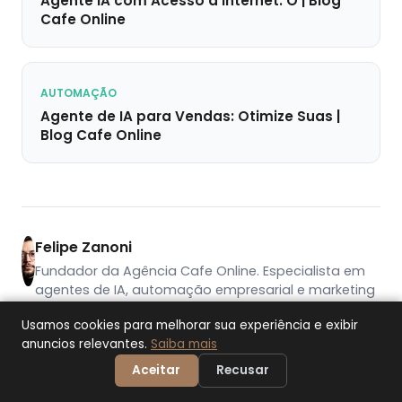
Agente IA com Acesso à Internet: O | Blog
Cafe Online
AUTOMAÇÃO
Agente de IA para Vendas: Otimize Suas |
Blog Cafe Online
Felipe Zanoni
Fundador da Agência Cafe Online. Especialista em
agentes de IA, automação empresarial e marketing
digital. Atende 15+ clientes com IA usando equipe
Usamos cookies para melhorar sua experiência e exibir
enxuta de 2 pessoas.
Ver perfil completo
anuncios relevantes.
Saiba mais
Aceitar
Recusar