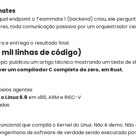
mates
ual endpoint o Teammate 1 (backend) criou, ele pergunta
res, toda comunicação passava por um orquestrador cent
a e entrega o resultado final.
 mil linhas de código)
ropic publicou um artigo técnico mostrando um teste de 
ver um compilador C completo do zero, em Rust.
pelos agentes
o Linux 6.9
em x86, ARM e RISC-V
adas
ncional que compila o kernel do Linux. Não é demo. Não é
so é engenharia de software de verdade sendo executada 