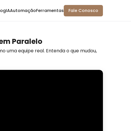
log
IA
Automação
Ferramentas
Fale Conosco
 em Paralelo
mo uma equipe real. Entenda o que mudou,