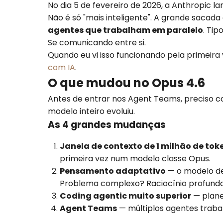
No dia 5 de fevereiro de 2026, a Anthropic la
Não é só "mais inteligente". A grande sacada
agentes que trabalham em paralelo
. Ti
Se comunicando entre si.
Quando eu vi isso funcionando pela primeir
com IA
.
O que mudou no Opus 4.6
Antes de entrar nos Agent Teams, preciso c
modelo inteiro evoluiu.
As 4 grandes mudanças
Janela de contexto de 1 milhão de tok
primeira vez num modelo classe Opus.
Pensamento adaptativo
— o modelo de
Problema complexo? Raciocínio profundo
Coding agentic muito superior
— planej
Agent Teams
— múltiplos agentes traba