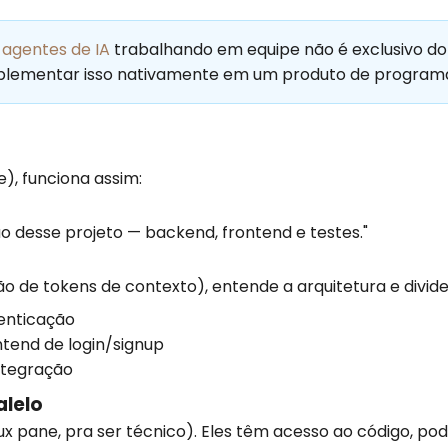
e
agentes de IA
trabalhando em equipe não é exclusivo do
 implementar isso nativamente em um produto de program
), funciona assim:
o desse projeto — backend, frontend e testes."
ão de tokens de contexto), entende a arquitetura e divid
enticação
tend de login/signup
integração
alelo
pane, pra ser técnico). Eles têm acesso ao código, podem