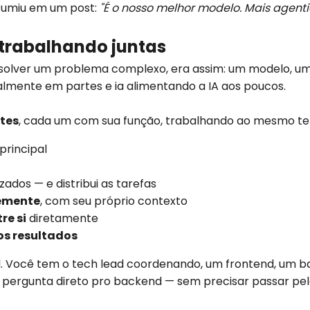
esumiu em um post:
"É o nosso melhor modelo. Mais agenti
 trabalhando juntas
solver um problema complexo, era assim: um modelo, um 
mente em partes e ia alimentando a IA aos poucos.
tes
, cada um com sua função, trabalhando ao mesmo te
principal
ados — e distribui as tarefas
emente
, com seu próprio contexto
re si
diretamente
os resultados
. Você tem o tech lead coordenando, um frontend, um ba
e pergunta direto pro backend — sem precisar passar pelo