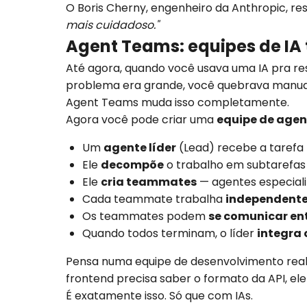
O Boris Cherny, engenheiro da Anthropic, r
mais cuidadoso."
Agent Teams: equipes de IA
Até agora, quando você usava uma IA pra re
problema era grande, você quebrava manual
Agent Teams muda isso completamente.
Agora você pode criar uma
equipe de agen
Um
agente líder
(Lead) recebe a tarefa 
Ele
decompõe
o trabalho em subtarefas
Ele
cria teammates
— agentes especializ
Cada teammate trabalha
independent
Os teammates podem
se comunicar ent
Quando todos terminam, o líder
integra 
Pensa numa equipe de desenvolvimento real
frontend precisa saber o formato da API, el
É exatamente isso. Só que com IAs.