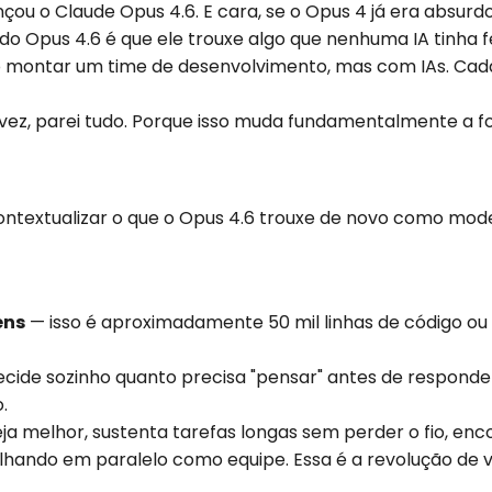
nçou o Claude Opus 4.6. E cara, se o Opus 4 já era absurdo,
 do Opus 4.6 é que ele trouxe algo que nenhuma IA tinha f
po montar um time de desenvolvimento, mas com IAs. Ca
a vez, parei tudo. Porque isso muda fundamentalmente 
ontextualizar o que o Opus 4.6 trouxe de novo como mode
ens
— isso é aproximadamente 50 mil linhas de código ou 
cide sozinho quanto precisa "pensar" antes de responder
.
a melhor, sustenta tarefas longas sem perder o fio, enco
lhando em paralelo como equipe. Essa é a revolução de 