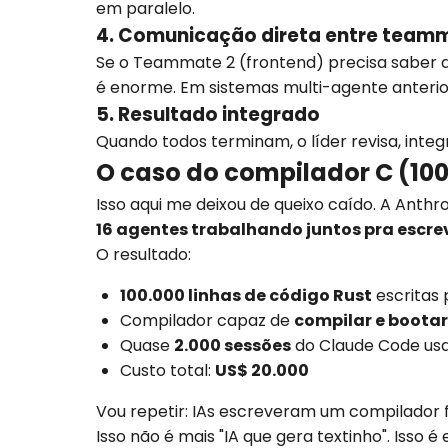
em paralelo.
4. Comunicação direta entre team
Se o Teammate 2 (frontend) precisa saber q
é enorme. Em sistemas multi-agente anterio
5. Resultado integrado
Quando todos terminam, o líder revisa, integr
O caso do compilador C (100
Isso aqui me deixou de queixo caído. A Anth
16 agentes trabalhando juntos pra escre
O resultado:
100.000 linhas de código Rust
escritas 
Compilador capaz de
compilar e bootar 
Quase
2.000 sessões
do Claude Code us
Custo total:
US$ 20.000
Vou repetir: IAs escreveram um compilador fu
Isso não é mais "IA que gera textinho". Is