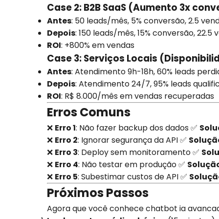
Case 2: B2B SaaS (Aumento 3x conv
Antes
: 50 leads/mês, 5% conversão, 2.5 ven
Depois
: 150 leads/mês, 15% conversão, 22.5 
ROI
: +800% em vendas
Case 3: Serviços Locais (Disponibili
Antes
: Atendimento 9h-18h, 60% leads perdi
Depois
: Atendimento 24/7, 95% leads qualif
ROI
: R$ 8.000/mês em vendas recuperadas
Erros Comuns
❌
Erro 1
: Não fazer backup dos dados ✅
Solu
❌
Erro 2
: Ignorar segurança da API ✅
Soluçã
❌
Erro 3
: Deploy sem monitoramento ✅
Sol
❌
Erro 4
: Não testar em produção ✅
Soluçã
❌
Erro 5
: Subestimar custos de API ✅
Soluçã
Próximos Passos
Agora que você conhece chatbot ia avanca