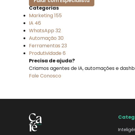
Falar com Especialista
Categorias
Marketing
155
IA
46
WhatsApp
32
Automação
30
Ferramentas
23
Produtividade
6
Precisa de ajuda?
Criamos agentes de IA, automações e dashb
Fale Conosco
Categ
Inteligê