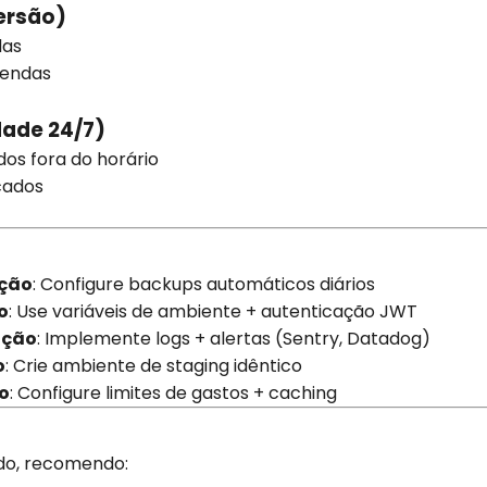
ersão)
das
vendas
dade 24/7)
dos fora do horário
icados
ção
: Configure backups automáticos diários
o
: Use variáveis de ambiente + autenticação JWT
ução
: Implemente logs + alertas (Sentry, Datadog)
o
: Crie ambiente de staging idêntico
o
: Configure limites de gastos + caching
do, recomendo: