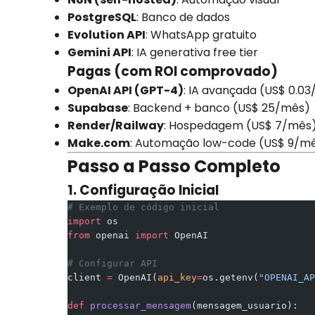
PostgreSQL
: Banco de dados
Evolution API
: WhatsApp gratuito
Gemini API
: IA generativa free tier
Pagas (com ROI comprovado)
OpenAI API (GPT-4)
: IA avançada (US$ 0.03
Supabase
: Backend + banco (US$ 25/mês)
Render/Railway
: Hospedagem (US$ 7/mês
Make.com
: Automação low-code (US$ 9/m
Passo a Passo Completo
1. Configuração Inicial
# Exemplo de código inicial
import
 os
from
 openai 
import
 OpenAI
# Configurar API
client 
=
 OpenAI(
api_key
=
os.getenv(
"OPENAI_AP
def
 processar_mensagem
(mensagem_usuario):