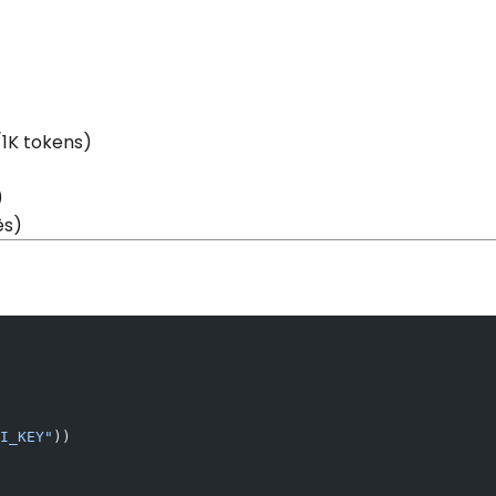
/1K tokens)
)
ês)
I_KEY"
))