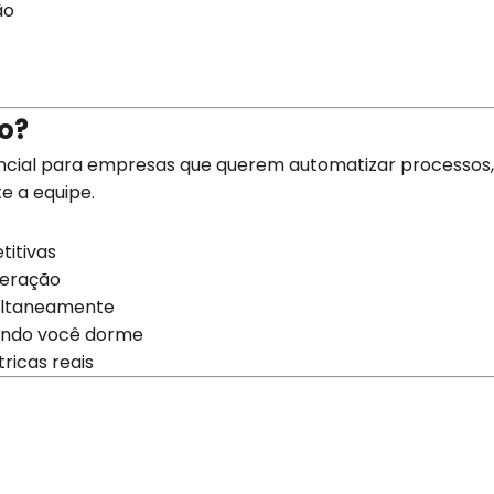
ão
o?
cial para empresas que querem automatizar processos, r
e a equipe.
titivas
peração
multaneamente
ando você dorme
ricas reais