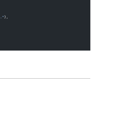
."
},