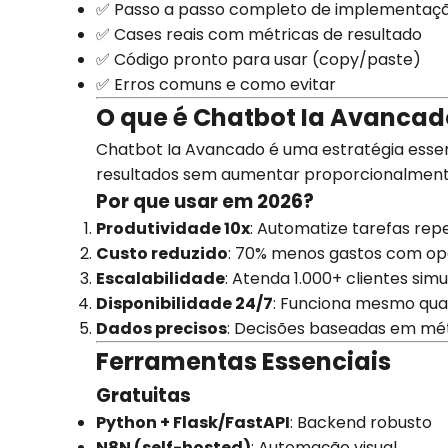
✅ Passo a passo completo de implementaç
✅ Cases reais com métricas de resultado
✅ Código pronto para usar (copy/paste)
✅ Erros comuns e como evitar
O que é Chatbot Ia Avancad
Chatbot Ia Avancado é uma estratégia essen
resultados sem aumentar proporcionalment
Por que usar em 2026?
Produtividade 10x
: Automatize tarefas repe
Custo reduzido
: 70% menos gastos com o
Escalabilidade
: Atenda 1.000+ clientes si
Disponibilidade 24/7
: Funciona mesmo qu
Dados precisos
: Decisões baseadas em mét
Ferramentas Essenciais
Gratuitas
Python + Flask/FastAPI
: Backend robusto
N8N (self-hosted)
: Automação visual