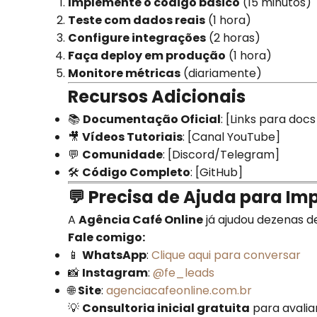
Implemente o código básico
(15 minutos)
Teste com dados reais
(1 hora)
Configure integrações
(2 horas)
Faça deploy em produção
(1 hora)
Monitore métricas
(diariamente)
Recursos Adicionais
📚
Documentação Oficial
: [Links para docs
🎥
Vídeos Tutoriais
: [Canal YouTube]
💬
Comunidade
: [Discord/Telegram]
🛠️
Código Completo
: [GitHub]
💬 Precisa de Ajuda para I
A
Agência Café Online
já ajudou dezenas d
Fale comigo:
📱
WhatsApp
:
Clique aqui para conversar
📸
Instagram
:
@fe_leads
🌐
Site
:
agenciacafeonline.com.br
💡
Consultoria inicial gratuita
para avalia