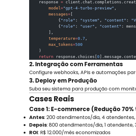
    response 
=
 client.chat.completions.creat
        model
=
"gpt-4-turbo-preview"
,
        messages
=
[
            {
"role"
: 
"system"
, 
"content"
: 
"V
            {
"role"
: 
"user"
, 
"content"
: mens
        ],
        temperature
=
0.7
,
        max_tokens
=
500
    )
    return
 response.choices[
0
].message.conte
2. Integração com Ferramentas
Configure webhooks, APIs e automações pa
3. Deploy em Produção
Suba seu sistema para produção com monito
Cases Reais
Case 1: E-commerce (Redução 70%
Antes
: 200 atendimentos/dia, 4 atendentes,
Depois
: 800 atendimentos/dia, 1 atendente,
ROI
: R$ 12.000/mês economizados