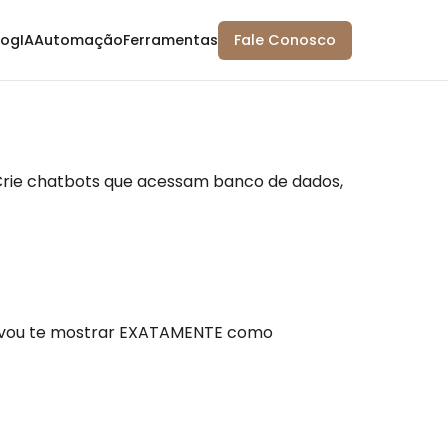
log
IA
Automação
Ferramentas
Fale Conosco
 Crie chatbots que acessam banco de dados,
6, vou te mostrar EXATAMENTE como