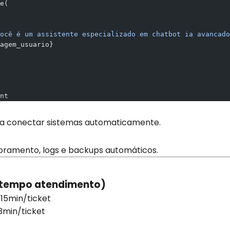
e(
ocê é um assistente especializado em chatbot ia avancado
agem_usuario}
nt
ra conectar sistemas automaticamente.
ramento, logs e backups automáticos.
 tempo atendimento)
 15min/ticket
 3min/ticket