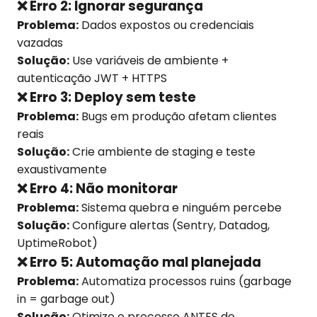
❌ Erro 2: Ignorar segurança
Problema:
Dados expostos ou credenciais
vazadas
Solução:
Use variáveis de ambiente +
autenticação JWT + HTTPS
❌ Erro 3: Deploy sem teste
Problema:
Bugs em produção afetam clientes
reais
Solução:
Crie ambiente de staging e teste
exaustivamente
❌ Erro 4: Não monitorar
Problema:
Sistema quebra e ninguém percebe
Solução:
Configure alertas (Sentry, Datadog,
UptimeRobot)
❌ Erro 5: Automação mal planejada
Problema:
Automatiza processos ruins (garbage
in = garbage out)
Solução:
Otimize o processo ANTES de