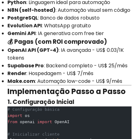
Python
: Linguagem ideal para automação
N8N (self-hosted)
: Automação visual sem código
PostgreSQL
: Banco de dados robusto
Evolution API
: WhatsApp gratuito
Gemini API
: IA generativa com free tier
💰 Pagas (com ROI comprovado)
OpenAI API (GPT-4)
: IA avançada - US$ 0.03/1K
tokens
Supabase Pro
: Backend completo - US$ 25/mês
Render
: Hospedagem - US$ 7/mês
Make.com
: Automação low-code - US$ 9/mês
Implementação Passo a Passo
1. Configuração Inicial
# Configuração básica
import
 os
from
 openai 
import
 OpenAI
# Inicializar cliente