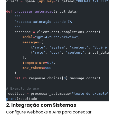
client 
=
 OpenAI(
api_key
=
os.getenv(
"OPENAI_API_KEY"
))
def
 processar_automacao
(input_data):
    """
    Processa automação usando IA
    """
    response 
=
 client.chat.completions.create(
        model
=
"gpt-4-turbo-preview"
,
        messages
=
[
            {
"role"
: 
"system"
, 
"content"
: 
"Você é um 
            {
"role"
: 
"user"
, 
"content"
: input_data}
        ],
        temperature
=
0.7
,
        max_tokens
=
500
    )
    return
 response.choices[
0
].message.content
# Exemplo de uso
resultado 
=
 processar_automacao(
"texto de exemplo"
)
print
(resultado)
2. Integração com Sistemas
Configure webhooks e APIs para conectar