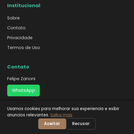
Institucional
Sobre
Contato
Privacidade
Termos de Uso
Contato
Felipe Zanoni
WhatsApp
Usamos cookies para melhorar sua experiencia e exibir
anuncios relevantes.
Saiba mais
© 2026 Agência Café Online. Todos os direitos
reservados.
Aceitar
Recusar